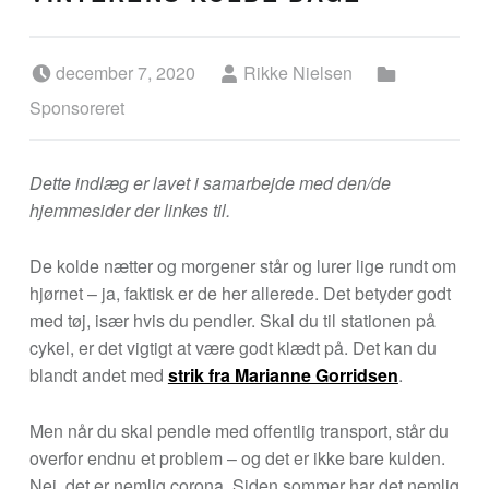
Posted on:
Written by:
Categorized in:
december 7, 2020
Rikke Nielsen
Sponsoreret
Dette indl
æ
g er lavet i samarbejde med den/de
hjemmesider der linkes til.
De kolde nætter og morgener står og lurer lige rundt om
hjørnet – ja, faktisk er de her allerede. Det betyder godt
med tøj, især hvis du pendler. Skal du til stationen på
cykel, er det vigtigt at være godt klædt på. Det kan du
blandt andet med
strik fra Marianne Gorridsen
.
Men når du skal pendle med offentlig transport, står du
overfor endnu et problem – og det er ikke bare kulden.
Nej, det er nemlig corona. Siden sommer har det nemlig