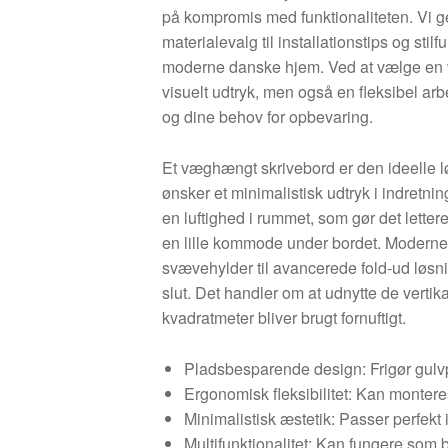
på kompromis med funktionaliteten. Vi g
materialevalg til installationstips og stil
moderne danske hjem. Ved at vælge en væ
visuelt udtryk, men også en fleksibel arbe
og dine behov for opbevaring.
Et væghængt skrivebord er den ideelle løs
ønsker et minimalistisk udtryk i indretni
en luftighed i rummet, som gør det lettere
en lille kommode under bordet. Moderne 
svævehylder til avancerede fold-ud løsni
slut. Det handler om at udnytte de vertik
kvadratmeter bliver brugt fornuftigt.
Pladsbesparende design: Frigør gulvp
Ergonomisk fleksibilitet: Kan monteres
Minimalistisk æstetik: Passer perfekt 
Multifunktionalitet: Kan fungere som