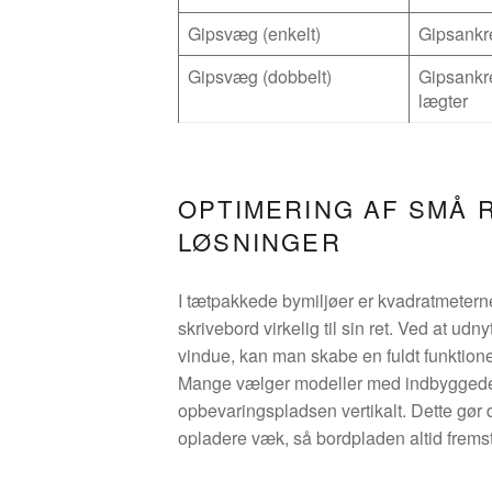
Gipsvæg (enkelt)
Gipsankre
Gipsvæg (dobbelt)
Gipsankre
lægter
OPTIMERING AF SMÅ 
LØSNINGER
I tætpakkede bymiljøer er kvadratmeter
skrivebord virkelig til sin ret. Ved at udn
vindue, kan man skabe en fuldt funktion
Mange vælger modeller med indbyggede s
opbevaringspladsen vertikalt. Dette gør d
opladere væk, så bordpladen altid fremstå