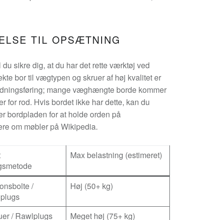
ELSE TIL OPSÆTNING
u sikre dig, at du har det rette værktøj ved
te bor til vægtypen og skruer af høj kvalitet er
ledningsføring; mange væghængte borde kommer
 for rod. Hvis bordet ikke har dette, kan du
r bordpladen for at holde orden på
ere om møbler på Wikipedia.
t
Max belastning (estimeret)
gsmetode
onsbolte /
Høj (50+ kg)
lplugs
uer / Rawlplugs
Meget høj (75+ kg)