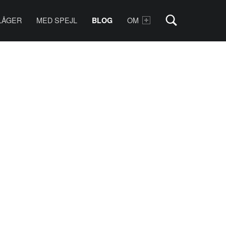
LÅGER
MED SPEJL
OM
BLOG