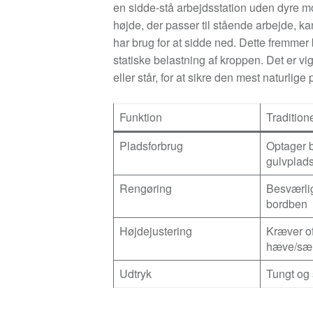
en sidde-stå arbejdsstation uden dyre mo
højde, der passer til stående arbejde, ka
har brug for at sidde ned. Dette fremme
statiske belastning af kroppen. Det er vig
eller står, for at sikre den mest naturlig
Funktion
Tradition
Pladsforbrug
Optager b
gulvplad
Rengøring
Besværli
bordben
Højdejustering
Kræver of
hæve/sæ
Udtryk
Tungt og 