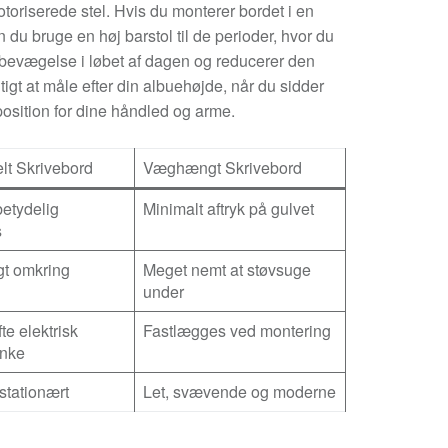
toriserede stel. Hvis du monterer bordet i en
n du bruge en høj barstol til de perioder, hvor du
r bevægelse i løbet af dagen og reducerer den
tigt at måle efter din albuehøjde, når du sidder
e position for dine håndled og arme.
elt Skrivebord
Væghængt Skrivebord
etydelig
Minimalt aftryk på gulvet
s
gt omkring
Meget nemt at støvsuge
under
te elektrisk
Fastlægges ved montering
nke
stationært
Let, svævende og moderne