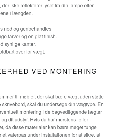
der ikke reflekterer lyset fra din lampe eller
jnene i længden.
bes ned og genbehandles.
e farver og en glat finish.
d synlige kanter.
oldbart over for vægt.
KKERHED VED MONTERING
ommer til møbler, der skal bære vægt uden støtte
e skrivebord, skal du undersøge din vægtype. En
eventuelt montering i de bagvedliggende lægter
og dit udstyr. Hvis du har murstens- eller
let, da disse materialer kan bære meget tunge
 et vaterpas under installationen for at sikre, at