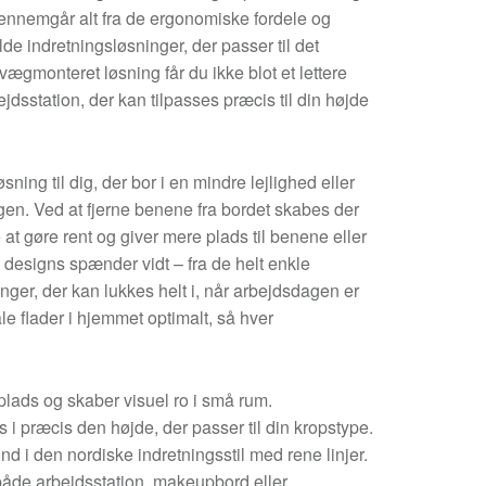
ennemgår alt fra de ergonomiske fordele og
fulde indretningsløsninger, der passer til det
gmonteret løsning får du ikke blot et lettere
jdsstation, der kan tilpasses præcis til din højde
ning til dig, der bor i en mindre lejlighed eller
ngen. Ved at fjerne benene fra bordet skabes der
 at gøre rent og giver mere plads til benene eller
designs spænder vidt – fra de helt enkle
nger, der kan lukkes helt i, når arbejdsdagen er
ale flader i hjemmet optimalt, så hver
lads og skaber visuel ro i små rum.
 i præcis den højde, der passer til din kropstype.
ind i den nordiske indretningsstil med rene linjer.
 både arbejdsstation, makeupbord eller