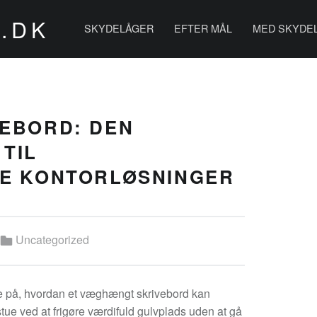
PRIMARY MENU
.DK
SKYDELÅGER
EFTER MÅL
MED SKYDE
EBORD: DEN
 TIL
E KONTORLØSNINGER
Categorized in:
Uncategorized
e på, hvordan et væghængt skrivebord kan
stue ved at frigøre værdifuld gulvplads uden at gå