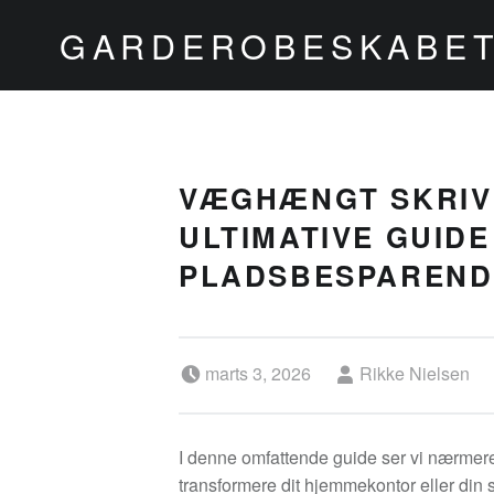
GARDEROBESKABET
VÆGHÆNGT SKRIV
ULTIMATIVE GUIDE
PLADSBESPAREND
Posted on:
Written by:
marts 3, 2026
Rikke Nielsen
I denne omfattende guide ser vi nærmer
transformere dit hjemmekontor eller din 