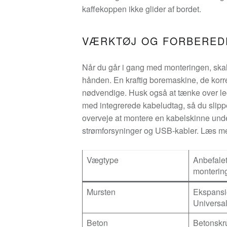
kaffekoppen ikke glider af bordet.
VÆRKTØJ OG FORBERED
Når du går i gang med monteringen, skal d
hånden. En kraftig boremaskine, de korrek
nødvendige. Husk også at tænke over 
med integrerede kabeludtag, så du slipper
overveje at montere en kabelskinne unde
strømforsyninger og USB-kabler. Læs m
Vægtype
Anbefale
monterin
Mursten
Ekspansi
Universa
Beton
Betonskr